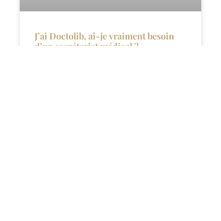
J’ai Doctolib, ai-je vraiment besoin
d’un secrétariat médical ?
LIRE L'ARTICLE >>