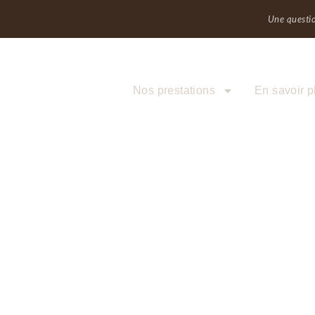
Une questio
Temoignages - Avis clients
Nos prestations
En savoir p