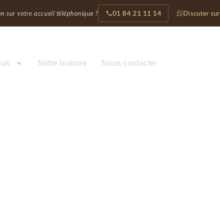
01 84 21 11 14
n sur votre accueil téléphonique ?
Discuter su
 Bel'Assist
lus
Notre histoire
Nous contacter